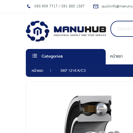
090 959 7717 / 091 885 1587
quickinfo@manuhub
หน้าแรก
Categories
หน้าแรก
SKF 1216 K/C3
Skip
to
the
end
of
the
images
gallery