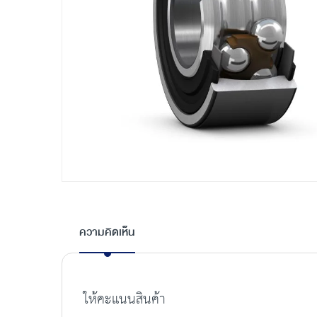
Skip
to
the
ความคิดเห็น
beginning
of
the
images
ให้คะแนนสินค้า
gallery