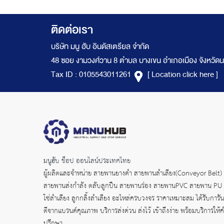
ติดต่อเรา
บริษัท มนู ฮับ อินดัสเตรียล จำกัด
48 ซอย งามวงศ์วาน 8 ตำบล บางเขน อำเภอเมือง จังหวัดน
Tax ID : 0105543011261
[ Location click here ]
มนูฮับ ช็อป ออนไลน์ประเทศไทย
ผู้ผลิตและจำหน่าย
สายพานยางดำ
สายพานลำเลียง(Conveyor Belt)
สายพานส่งกำลัง
ตลับลูกปืน สายพานร่อง สายพานPVC สายพาน PU
โซ่ลำเลียง ลูกกลิ้งลำเลียง อะไหล่ครบวงจร ราคาเหมาะสม ได้รับการัน
ตีจากแบรนด์คุณภาพ บริการส่งด่วน ส่งไว้ เข้าถึงง่าย พร้อมบริการให้
ปรึกษา