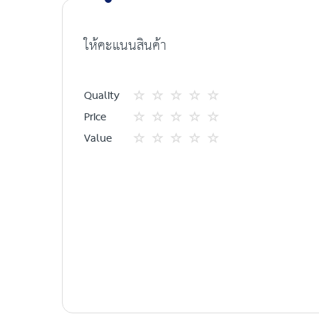
the
images
ให้คะแนนสินค้า
gallery
Quality
1
2
3
4
5
Price
star
ดาว
ดาว
ดาว
ดาว
1
2
3
4
5
Value
star
ดาว
ดาว
ดาว
ดาว
1
2
3
4
5
star
ดาว
ดาว
ดาว
ดาว