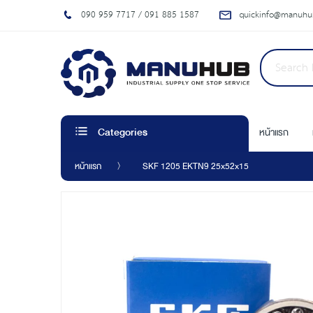
090 959 7717 / 091 885 1587
quickinfo@manuhub
หน้าแรก
Categories
หน้าแรก
SKF 1205 EKTN9 25x52x15
Skip
to
the
end
of
the
images
gallery