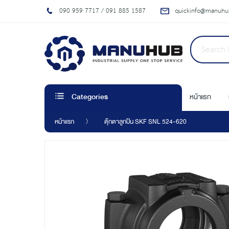
090 959 7717 / 091 885 1587
quickinfo@manuhub
หน้าแรก
Categories
หน้าแรก
ตุ๊กตาลูกปืน SKF SNL 524-620
Skip
to
the
end
of
the
images
gallery