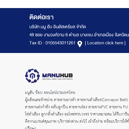
ติดต่อเรา
บริษัท มนู ฮับ อินดัสเตรียล จำกัด
48 ซอย งามวงศ์วาน 8 ตำบล บางเขน อำเภอเมือง จังหวัดน
Tax ID : 0105543011261
[ Location click here ]
มนูฮับ ช็อป ออนไลน์ประเทศไทย
ผู้ผลิตและจำหน่าย
สายพานยางดำ
สายพานลำเลียง(Conveyor Belt)
สายพานส่งกำลัง
ตลับลูกปืน สายพานร่อง สายพานPVC สายพาน PU
โซ่ลำเลียง ลูกกลิ้งลำเลียง อะไหล่ครบวงจร ราคาเหมาะสม ได้รับการัน
ตีจากแบรนด์คุณภาพ บริการส่งด่วน ส่งไว้ เข้าถึงง่าย พร้อมบริการให้
ปรึกษา