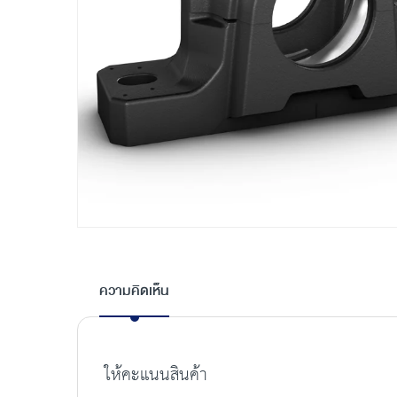
Skip
to
the
ความคิดเห็น
beginning
of
the
images
ให้คะแนนสินค้า
gallery