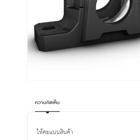
Skip
to
the
ความคิดเห็น
beginning
of
the
images
ให้คะแนนสินค้า
gallery