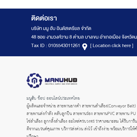
ติดต่อเรา
บริษัท มนู ฮับ อินดัสเตรียล จำกัด
48 ซอย งามวงศ์วาน 8 ตำบล บางเขน อำเภอเมือง จังหวัดน
Tax ID : 0105543011261
[ Location click here ]
มนูฮับ ช็อป ออนไลน์ประเทศไทย
ผู้ผลิตและจำหน่าย
สายพานยางดำ
สายพานลำเลียง(Conveyor Belt)
สายพานส่งกำลัง
ตลับลูกปืน สายพานร่อง สายพานPVC สายพาน PU
โซ่ลำเลียง ลูกกลิ้งลำเลียง อะไหล่ครบวงจร ราคาเหมาะสม ได้รับการัน
ตีจากแบรนด์คุณภาพ บริการส่งด่วน ส่งไว้ เข้าถึงง่าย พร้อมบริการให้
ปรึกษา