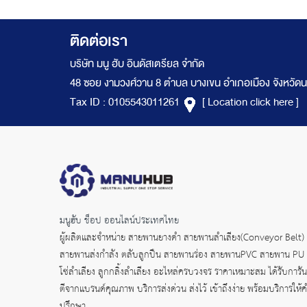
ติดต่อเรา
บริษัท มนู ฮับ อินดัสเตรียล จำกัด
48 ซอย งามวงศ์วาน 8 ตำบล บางเขน อำเภอเมือง จังหวัดน
Tax ID : 0105543011261
[ Location click here ]
มนูฮับ ช็อป ออนไลน์ประเทศไทย
ผู้ผลิตและจำหน่าย
สายพานยางดำ
สายพานลำเลียง(Conveyor Belt)
สายพานส่งกำลัง
ตลับลูกปืน สายพานร่อง สายพานPVC สายพาน PU
โซ่ลำเลียง ลูกกลิ้งลำเลียง อะไหล่ครบวงจร ราคาเหมาะสม ได้รับการัน
ตีจากแบรนด์คุณภาพ บริการส่งด่วน ส่งไว้ เข้าถึงง่าย พร้อมบริการให้
ปรึกษา