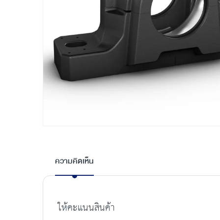
Skip
to
the
ความคิดเห็น
beginning
of
the
images
ให้คะแนนสินค้า
gallery