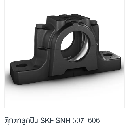
Skip
to
the
end
of
the
images
gallery
Skip
to
ตุ๊กตาลูกปืน SKF SNH 507-606
the