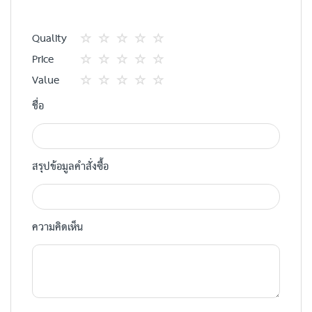
Quality
1
2
3
4
5
Price
star
ดาว
ดาว
ดาว
ดาว
1
2
3
4
5
Value
star
ดาว
ดาว
ดาว
ดาว
1
2
3
4
5
ชื่อ
star
ดาว
ดาว
ดาว
ดาว
สรุปข้อมูลคำสั่งซื้อ
ความคิดเห็น