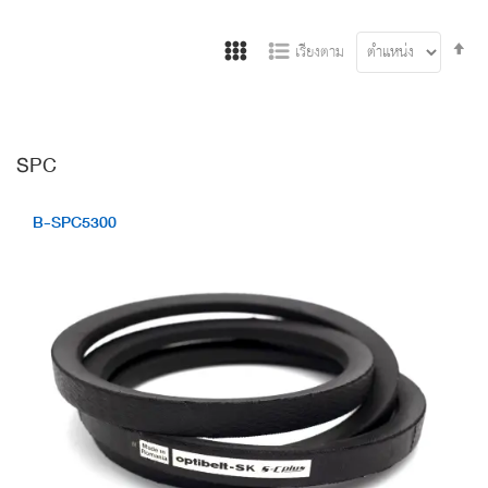
Se
เรียงตาม
De
Di
SPC
B-SPC5300