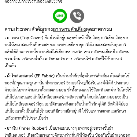
ต้องการในการใช้งานของแต่ละธุรกิจ
ส่วนประกอบสำคัญของ
สายพานลำเลียง
อุตสาหกรรม
•
ยางบน (Top Cover)
คือส่วนที่อยู่บนสุดทำหน้าที่รับวัสดุ การเลือกวัสดุยาง
บนให้เหมาะสมกับลักษณะของงานจะช่วยยืดอายุการใช้งานและลดต้นทุนการ
ผลิตได้ดี นอกจากนี้ยางบนยังมีให้เลือกหลายเกรด เช่น เกรดทนเสียดสี เกรดทน
ความร้อน เกรดทนน้ำมัน เกรดทนกรด-ด่าง เกรดทนไฟ เกรดที่ใช้กับอาหาร
เป็นต้น
•
ผ้าโพลีเอสเตอร์ (EP Fabric)
เป็นส่วนสำคัญที่สุดในการลำเลียง ต้องเลือกใช้
ของที่มีคุณภาพสูงเท่านั้น มีหลายเบอร์ ยิ่งเบอร์ใหญ่ก็ยิ่งรับแรงดึงได้ดี ประกอบ
ด้วยเส้นใยทางด้านแนวตั้งและแนวนอน ซึ่งทั้งสองแนวใช้วัสดุที่แตกต่างกันโดยใช้
เส้นใยไนลอนและเส้นใยโพลีเอสเตอร์มาผลิตรวมกัน โดยเส้นใยแนวนอนจะเป็น
เส้นใยโพลีเอสเตอร์ มีคุณสมบัติทนแรงดึงและรับน้ำหนักวัสดุได้ดี ยืดตัวได้น้อย
เส้นใยแนวตั้งเป็นเส้นใยไนลอนที่มีความยืดหยุ่นดี ใช้รับแรงกระแทกและรักษา
เสถียรภาพทั่วไปของเนื้อผ้า
•
ยางใน
(Inner Rubber)
เป็นยางแผ่นบางๆ แทรกอยู่ระหว่างชั้นผ้า
โพลีเอสเตอร์ เพื่อเสริมแรงเกาะติดระหว่างชั้นผ้าให้สูงขึ้น ป้องกันชั้นผ้าแยกออก