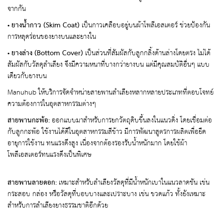
จากกัน
•
ยางน้ำกาว
(Skim Coat)
เป็นกาวเคลือบอยู่บนผ้าโพลีเอสเตอร์ ช่วยป้องกัน
การหลุดร่อนของยางบนและยางใน
•
ยางล่าง (Bottom Cover)
เป็นส่วนที่สัมผัสกับลูกกลิ้งด้านล่างโดยตรง ไม่ได้
สัมผัสกับวัสดุลำเลียง จึงมีความหนาที่บางกว่ายางบน แต่มีคุณสมบัติอื่นๆ แบบ
เดียวกับยางบน
Manuhub ให้บริการจัดจำหน่ายสายพานลำเลียงหลากหลายประเภทที่ตอบโจทย์
ความต้องการในอุตสาหกรรมต่างๆ
สายพานกะพ้อ:
ออกแบบมาสำหรับการยกวัตถุดิบขึ้นลงในแนวดิ่ง โดยเชื่อมต่อ
กับลูกกะพ้อ ใช้งานได้ดีในอุตสาหกรรมสีข้าว มีการพัฒนาสูตรการผลิตเพื่อยืด
อายุการใช้งาน ทนแรงดึงสูง เนื่องจากต้องรองรับน้ำหนักมาก โดยใช้ผ้า
โพลีเอสเตอร์ทนแรงดึงเป็นพิเศษ
สายพานลายดอก:
เหมาะสำหรับลำเลียงวัสดุที่มีน้ำหนักเบาในแนวลาดชัน เช่น
กระสอบ กล่อง หรือวัสดุที่บอบบางและเปราะบาง เช่น ขวดแก้ว ทั้งยังเหมาะ
สำหรับการลำเลียงยางธรรมชาติอีกด้วย